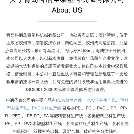
About US
青岛科润圣泰塑料机械有限公司，地处黄海之滨，胶州湾畔，位于
山东省胶州市，南靠胶济铁路，南临同三、胶州湾高速公路，北临
济青高速公路，东距青岛港口、飞机场仅45Km，海陆空十分便利。
本公司以人为本，以创新求发展，凭借其多年蕴藏的企业文化，以
磅礴的气势和迅捷的反应不断发展壮大，使自已在本行业中深具规
模，倍受瞩目，本公司一直注重技术研发和管理创新组建了一支经
验丰富的技术开发队伍，拥有先进的设计系统和运用世界上先进的
ISO9001:2000国际质量管理体系进行管理。
科润圣泰公司的主要产品有
PE管材生产线
、
PVC管材生产线
、
塑料
型材生产线
、
PVC型材生产线
及各类PE 、PC 、PVC 、PP、PP-
R、PET 、 PE-RT、PA 等塑料管材生产线；各类塑料型材生产线；
PE、PP、PVC木塑型材生产线；各类塑料板片材生产线；各种用途
的单螺杆、双螺杆挤出机、及混合机、破碎机等各类辅机。